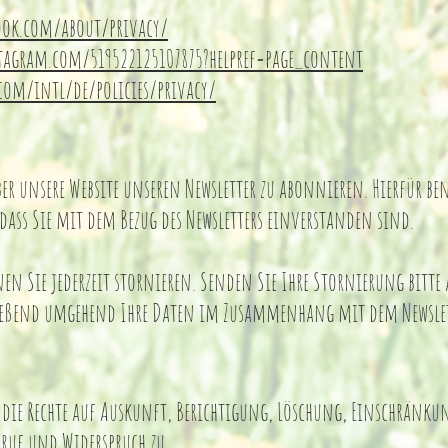
ook.com/about/privacy/
stagram.com/519522125107875?helpref=page_content
com/intl/de/policies/privacy/
ber unsere Website unseren Newsletter zu abonnieren. Hierfür be
 dass Sie mit dem Bezug des Newsletters einverstanden sind.
nen Sie jederzeit stornieren. Senden Sie Ihre Stornierung bitte
ließend umgehend Ihre Daten im Zusammenhang mit dem Newsle
 die Rechte auf Auskunft, Berichtigung, Löschung, Einschränku
ruf und Widerspruch zu.