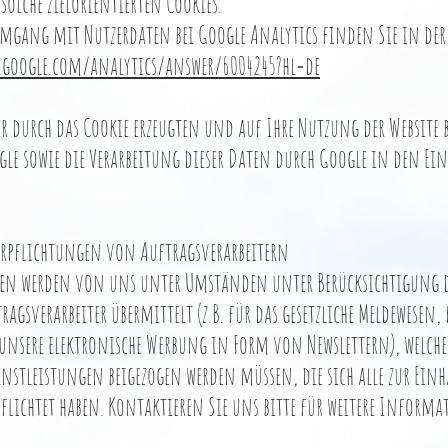
solche zielorientierten Cookies.
gang mit Nutzerdaten bei Google Analytics finden Sie in der
t.google.com/analytics/answer/6004245?hl=de
r durch das Cookie erzeugten und auf Ihre Nutzung der Websit
e sowie die Verarbeitung dieser Daten durch Google in den Ein
erpflichtungen von Auftragsverarbeitern
en werden von uns unter Umständen unter Berücksichtigung d
gsverarbeiter übermittelt (z.B. für das gesetzliche Meldewesen, 
nsere elektronische Werbung in Form von Newslettern), welche
stleistungen beigezogen werden müssen, die sich alle zur Ein
lichtet haben. Kontaktieren Sie uns bitte für weitere Informa