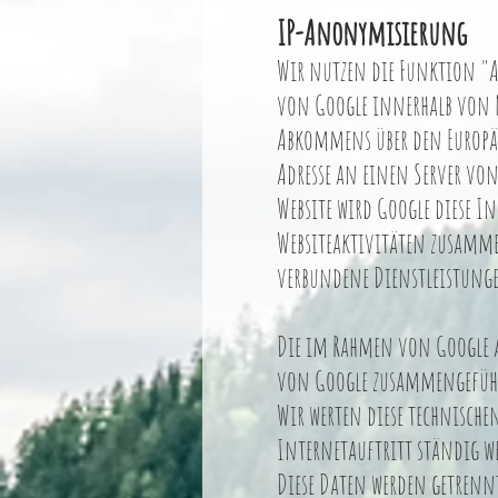
IP-Anonymisierung
Wir nutzen die Funktion "Ak
von Google innerhalb von M
Abkommens über den Europäi
Adresse an einen Server von
Website wird Google diese I
Websiteaktivitäten zusamm
verbundene Dienstleistungen
Die im Rahmen von Google A
von Google zusammengefüh
Wir werten diese technisch
Internetauftritt ständig w
Diese Daten werden getren