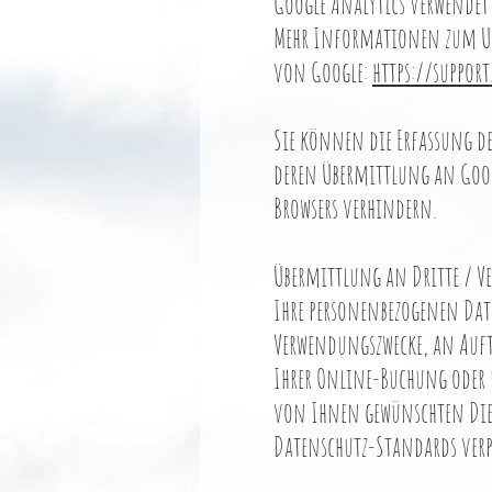
Google Analytics verwendet 
Mehr Informationen zum Um
von Google:
https://suppor
Sie können die Erfassung de
deren Übermittlung an Googl
Browsers verhindern.
Übermittlung an Dritte / V
Ihre personenbezogenen Dat
Verwendungszwecke, an Auftra
Ihrer Online-Buchung oder u
von Ihnen gewünschten Dien
Datenschutz-Standards verpf