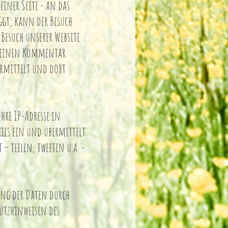
iner Seite - an das
ggt, kann der Besuch
Besuch unserer Website
el einen Kommentar
ermittelt und dort
Ihre IP-Adresse in
kies ein und übermittelt
– teilen, tweeten u.a. -
ng der Daten durch
utzhinweisen des