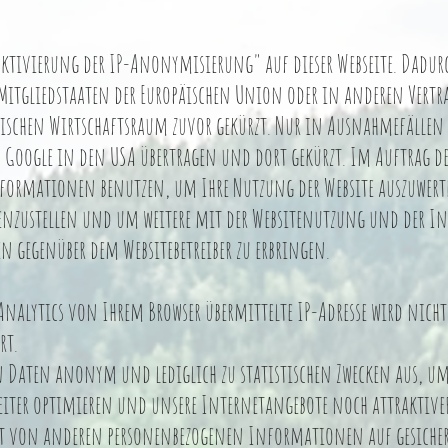
tivierung der IP-Anonymisierung" auf dieser Webseite. Dadurch
itgliedstaaten der Europäischen Union oder in anderen Vertra
schen Wirtschaftsraum zuvor gekürzt. Nur in Ausnahmefällen w
 Google in den USA übertragen und dort gekürzt. Im Auftrag des 
nformationen benutzen, um Ihre Nutzung der Website auszuwerte
enzustellen und um weitere mit der Websitenutzung und der 
 gegenüber dem Websitebetreiber zu erbringen.
nalytics von Ihrem Browser übermittelte IP-Adresse wird nich
rt.
en Daten anonym und lediglich zu statistischen Zwecken aus, u
eiter optimieren und unsere Internetangebote noch attraktive
nt von anderen personenbezogenen Informationen auf gesiche