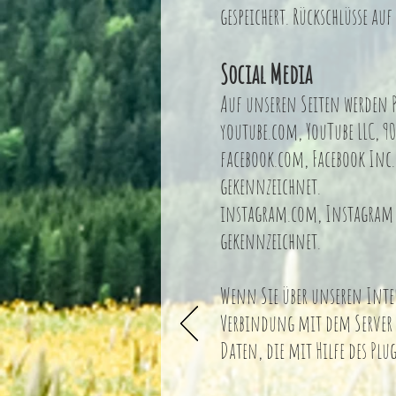
gespeichert. Rückschlüsse au
Social Media
Auf unseren Seiten werden P
youtube.com, YouTube LLC, 9
facebook.com, Facebook Inc.,
gekennzeichnet.
instagram.com, Instagram L
gekennzeichnet.
Wenn Sie über unseren Inter
Verbindung mit dem Server d
Daten, die mit Hilfe des P