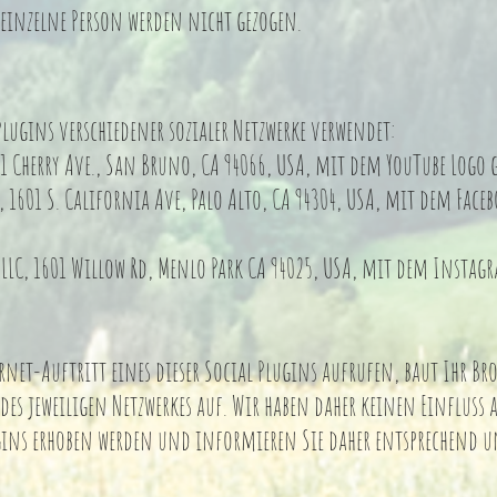
f einzelne Person werden nicht gezogen.
lugins verschiedener sozialer Netzwerke verwendet:
01 Cherry Ave., San Bruno, CA 94066, USA, mit dem YouTube Logo
 1601 S. California Ave, Palo Alto, CA 94304, USA, mit dem Face
LC, 1601 Willow Rd, Menlo Park CA 94025, USA, mit dem Instag
net-Auftritt eines dieser Social Plugins aufrufen, baut Ihr Bro
es jeweiligen Netzwerkes auf. Wir haben daher keinen Einfluss
lugins erhoben werden und informieren Sie daher entsprechend