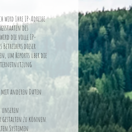
 wird Ihre IP-Adresse
gsstaaten des
ird die volle IP-
Betreibers dieser
n, um Reports über die
Internetnutzung
t mit anderen Daten
m unseren
r gestalten zu können.
rten Systemen