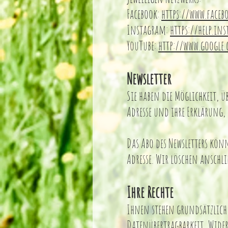
Facebook:
https://www.faceb
Instagram:
https://help.in
YouTube:
http://www.google.
Newsletter
Sie haben die Möglichkeit, ü
Adresse und ihre Erklärung,
Das Abo des Newsletters kön
Adresse. Wir löschen ansch
Ihre Rechte
Ihnen stehen grundsätzlich
Datenübertragbarkeit, Wider