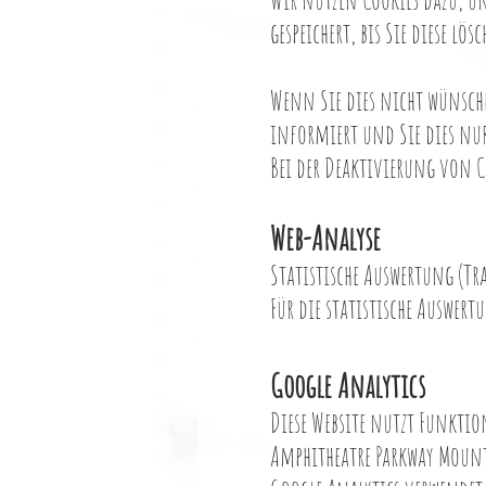
gespeichert, bis Sie diese l
Wenn Sie dies nicht wünsche
informiert und Sie dies nur
Bei der Deaktivierung von C
Web-Analyse
Statistische Auswertung (Tr
Für die statistische Auswer
Google Analytics
Diese Website nutzt Funktio
Amphitheatre Parkway Mount