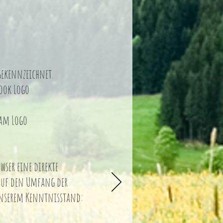
 gekennzeichnet.
book Logo
ram Logo
wser eine direkte
 auf den Umfang der
 unserem Kenntnisstand: