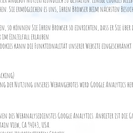
öschen. Sie ermöglichen es uns, Ihren Browser beim nächsten Besu
n, so können Sie Ihren Browser so einrichten, dass er Sie über 
 im Einzelfall erlauben.
ookies kann die Funktionalität unserer Website eingeschränkt 
acking)
tung der Nutzung unseres Webangebotes wird Google Analytics h
nen des Webanalysedienstes Google Analytics. Anbieter ist die G
ain View, CA 94043, USA.