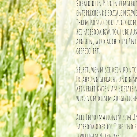
Sobald dein Plugin eingebun
entsprechende soziale Netzw
Ihrem Konto dort zugeordne
bei Facebook bzw. YouTube 
abgeben, wird auch diese In
gespeichert.
Selbst, wenn Sie kein Konto 
Erfahrung gebracht und gesp
keinerlei Daten an Soziale N
wird von diesem aufgezeichn
Alle Informationen zum Um
Facebook oder YouTube und z
jeweiligen Netzwerks: