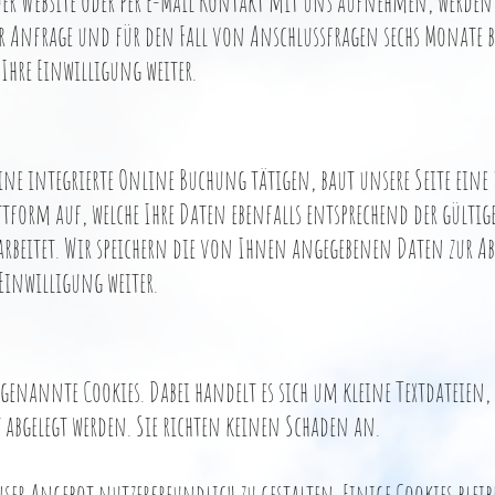
der Website oder per E-Mail Kontakt mit uns aufnehmen, werden
r Anfrage und für den Fall von Anschlussfragen sechs Monate bei
Ihre Einwilligung weiter.
 eine integrierte Online Buchung tätigen, baut unsere Seite ein
tform auf, welche Ihre Daten ebenfalls entsprechend der gültig
arbeitet. Wir speichern die von Ihnen angegebenen Daten zur 
Einwilligung weiter.
genannte Cookies. Dabei handelt es sich um kleine Textdateien, 
 abgelegt werden. Sie richten keinen Schaden an.
ser Angebot nutzerfreundlich zu gestalten. Einige Cookies blei