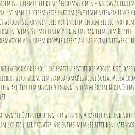
den ist, übermittelt dieses Informationen - wie das Aufrufen e
erk. Ist man zu diesem Zeitpunkt im jeweiligen Netzwerk eingelo
t werden. Sie können dies verhindern, indem Sie sich vor dem 
ausloggen. Wenn Sie mit einem Plugin interagieren, zum Beispi
formation von Ihrem Browser direkt an das soziale Netzwerk üb
bei Facebook oder YouTube besitzen besteht die Möglichkeit, dass 
eichert wird. Wir setzen standardmäßig keine Social Media Coo
etzwerke. Erst ein aktiver Vorgang in einem Social Media Dienst 
et.
fang der Datenerhebung, zur weiteren Verarbeitung und Nutzu
um Schutz Ihrer Privatsphäre entnehmen Sie bitte den Datensch